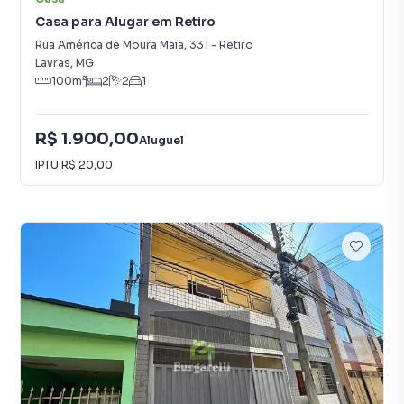
Casa para Alugar em Retiro
Rua América de Moura Maia
,
331
-
Retiro
Lavras
,
MG
100
m²
2
2
1
R$ 1.900,00
Aluguel
IPTU
R$ 20,00