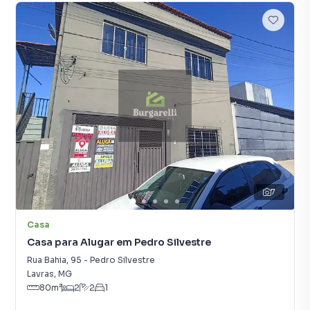
7
Casa
Casa para Alugar em Pedro Silvestre
Rua Bahia
,
95
-
Pedro Silvestre
Lavras
,
MG
80
m²
2
2
1