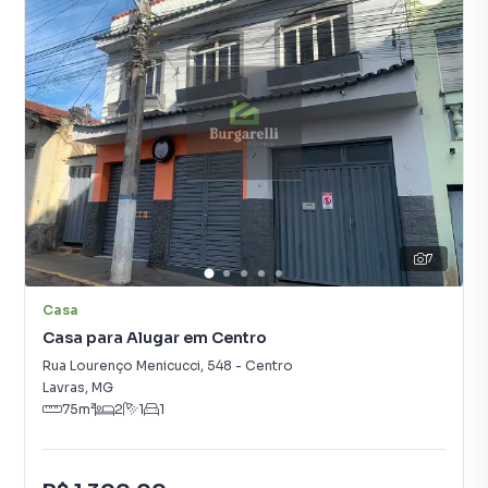
7
Casa
Casa para Alugar em Centro
Rua Lourenço Menicucci
,
548
-
Centro
Lavras
,
MG
75
m²
2
1
1