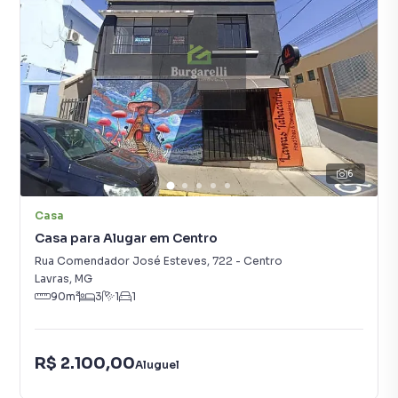
6
Casa
Casa para Alugar em Centro
Rua Comendador José Esteves
,
722
-
Centro
Lavras
,
MG
90
m²
3
1
1
R$ 2.100,00
Aluguel