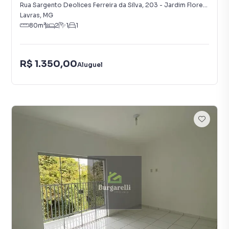
Rua Sargento Deolices Ferreira da Silva
,
203
-
Jardim Floresta
Lavras
,
MG
80
m²
2
1
1
R$ 1.350,00
Aluguel