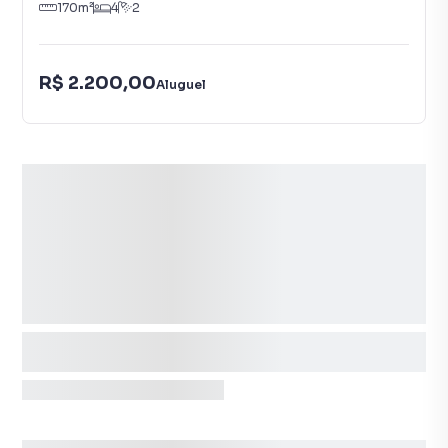
170
m²
4
2
R$ 2.200,00
Aluguel