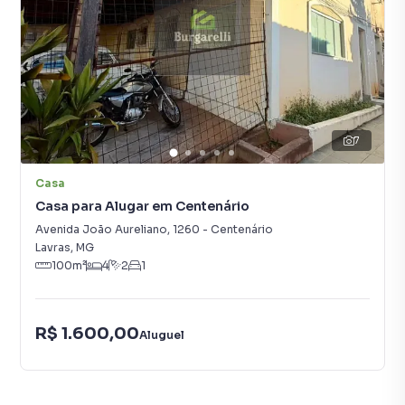
7
Casa
Casa para Alugar em Centenário
Avenida João Aureliano
,
1260
-
Centenário
Lavras
,
MG
100
m²
4
2
1
R$ 1.600,00
Aluguel