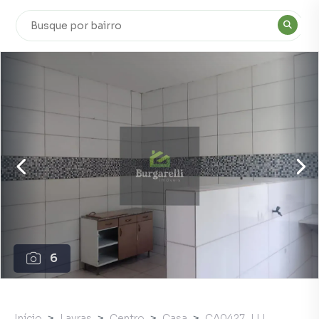
6
Início
Lavras
Centro
Casa
CA0427_LLI