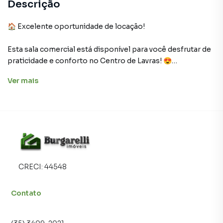
Descrição
🏠 Excelente oportunidade de locação!
Esta sala comercial está disponível para você desfrutar de
praticidade e conforto no Centro de Lavras! 😍
Ver
mais
Características:
▪ 1 Sala
▪ 1 Banheiro
E ai, quer saber mais? Fale agora mesmo com a nossa
equipe e agende a sua visita.
CRECI:
44548
Contato
Sala para Aluguel em região valorizada do bairro Centro,
em Lavras. Não encontrou o que procurava ou deseja mais
informações sobre Sala em Lavras? Entre em contato com