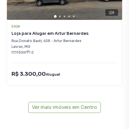
5
Loja
Loja para Alugar em Artur Bernardes
Rua Donato Bauti
,
438
-
Artur Bernardes
Lavras
,
MG
130
m²
2
R$ 3.300,00
Aluguel
Ver mais imóveis em
Centro