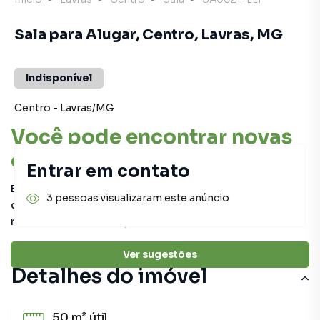
Sala para Alugar, Centro, Lavras, MG
Indisponível
Centro
-
Lavras
/
MG
Você pode encontrar novas
oportunidades!
Entrar em contato
Este imóvel não está mais disponível, mas você pode
3 pessoas visualizaram este anúncio
conferir outros em nosso site ou deixar seu contato para
receber mais informações.
Ver sugestões
Detalhes do imóvel
50 m²
útil