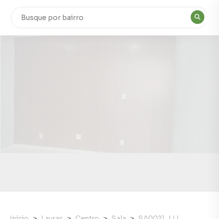
Início
Lavras
Centro
Sala
SA0021_LLI