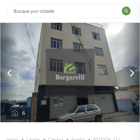
6
Início
Lavras
Centro
Ponto
PT0006_LLI