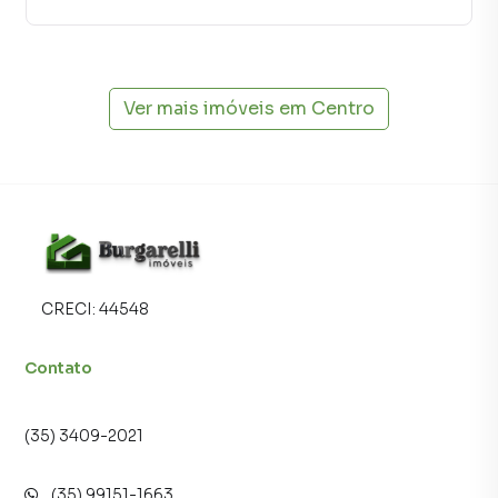
imóvel muito mais rápido do que em imobiliárias
tradicionais. Já vendemos e locamos diversos imóveis em
Lavras, especialmente em Centro. Isso porque temos uma
equipe de marketing digital focada em produzir
campanhas específicas para Lavras, o que aumenta muito o
Ver mais imóveis em
Centro
número de contatos interessados e tendo como
consequência uma maior chance de vender ou alugar seu
imóvel mais rápido. Contamos também com um time de
programadores, corretores treinados e uma central de
atendimento preparada para atender proprietários e
inquilinos.
CRECI:
44548
Contato
(35) 3409-2021
(35) 99151-1663