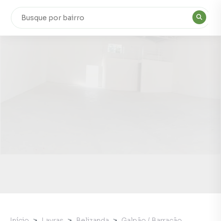
Início
Lavras
Belizanda
Galpão / Barracão