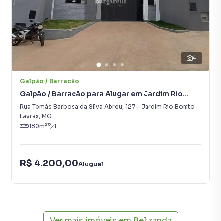
4
Galpão / Barracão
Galpão / Barracão para Alugar em Jardim Rio
Bonito
Rua Tomás Barbosa da Silva Abreu
,
127
-
Jardim Rio Bonito
Lavras
,
MG
180
m²
1
R$ 4.200,00
Aluguel
Ver mais imóveis em
Belizanda