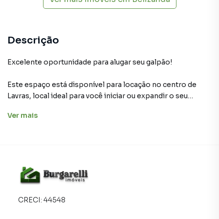
Descrição
Excelente oportunidade para alugar seu galpão!
Este espaço está disponível para locação no centro de
Lavras, local ideal para você iniciar ou expandir o seu
negócio. Não perca essa oportunidade!
Ver
mais
Características:
▪ Área total 200m²
▪2 Banheiros
▪ 1 Lavabo
▪ 1 Cozinha com armário
▪ 1 Mezanino para escritório
CRECI:
44548
▪ 1 Área aberta nos fundos