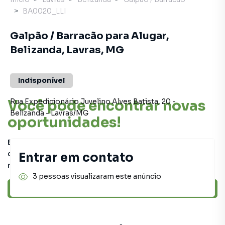
BA0020_LLI
Galpão / Barracão para Alugar,
Belizanda, Lavras, MG
Indisponível
Você pode encontrar novas
Rua Expedicionário Juvelino Alves Batista
,
20
-
Belizanda
-
Lavras
/
MG
oportunidades!
Este imóvel não está mais disponível, mas você pode
conferir outros em nosso site ou deixar seu contato para
Entrar em contato
receber mais informações.
3 pessoas visualizaram este anúncio
Ver sugestões