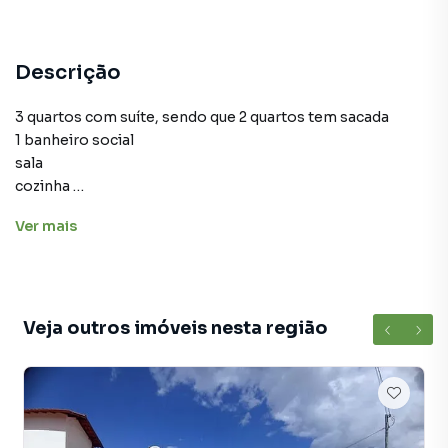
Descrição
3 quartos com suíte, sendo que 2 quartos tem sacada
1 banheiro social
sala
cozinha
garagem
Ver
mais
quintal
área de serviço
dispensa
Veja outros imóveis nesta região
Casa para Aluguel em região valorizada do bairro Alvorada,
em Lavras. Não encontrou o que procurava ou deseja mais
informações sobre Casa em Lavras? Entre em contato
com nossa equipe pelo telefone (35) 3409-2021.