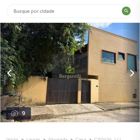
9
Início
Lavras
Alvorada
Casa
CA0424_LLI