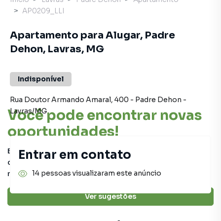
AP0209_LLI
Apartamento para Alugar, Padre
Dehon, Lavras, MG
Indisponível
Rua Doutor Armando Amaral
,
400
-
Padre Dehon
-
Você pode encontrar novas
Lavras
/
MG
oportunidades!
Este imóvel não está mais disponível, mas você pode
Entrar em contato
conferir outros em nosso site ou deixar seu contato para
14 pessoas visualizaram este anúncio
receber mais informações.
Ver sugestões