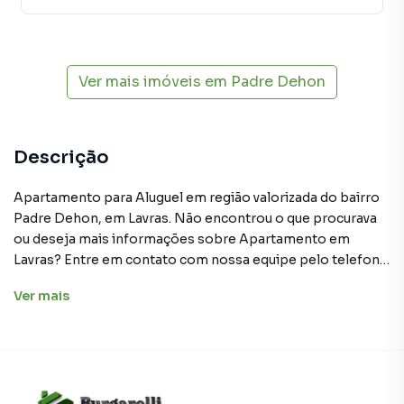
Ver mais imóveis em
Padre Dehon
Descrição
Apartamento para Aluguel em região valorizada do bairro
Padre Dehon, em Lavras. Não encontrou o que procurava
ou deseja mais informações sobre Apartamento em
Lavras? Entre em contato com nossa equipe pelo telefone
(35) 3409-2021.
Ver
mais
A Burgarelli Imóveis tem mais opções de apartamentos,
casas residenciais e comerciais, sobrados, terrenos, lojas
e barracões para venda ou locação, além de
empreendimentos em construção ou lançamentos na