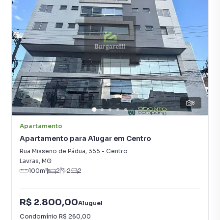
8
Apartamento
Apartamento para Alugar em Centro
Rua Misseno de Pádua
,
355
-
Centro
Lavras
,
MG
100
m²
2
2
2
R$ 2.800,00
Aluguel
Condomínio
R$ 260,00