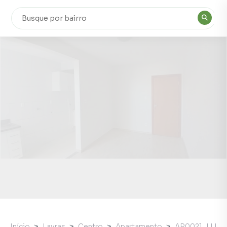
Início
Lavras
Centro
Apartamento
AP0021_LLI