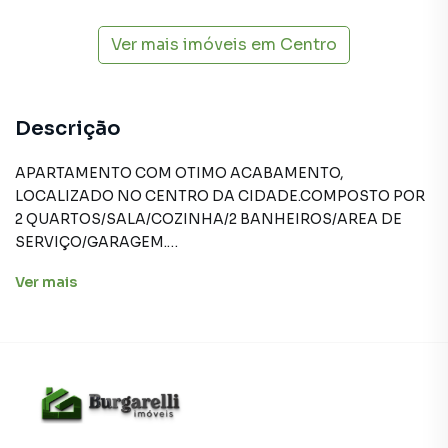
Ver mais imóveis em
Centro
Descrição
APARTAMENTO COM OTIMO ACABAMENTO,
LOCALIZADO NO CENTRO DA CIDADE.COMPOSTO POR
2 QUARTOS/SALA/COZINHA/2 BANHEIROS/AREA DE
SERVIÇO/GARAGEM.
Ver
mais
Apartamento para Aluguel em região valorizada do bairro
Centro, em Lavras. Não encontrou o que procurava ou
deseja mais informações sobre Apartamento em Lavras?
Entre em contato com nossa equipe pelo telefone (35)
3409-2021.