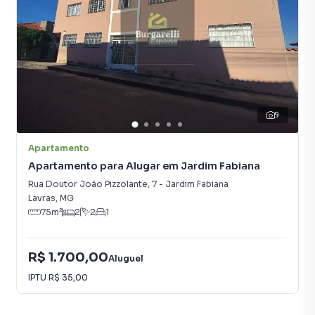
9
Apartamento
Apartamento para Alugar em Jardim Fabiana
Rua Doutor João Pizzolante
,
7
-
Jardim Fabiana
Lavras
,
MG
75
m²
2
2
1
R$ 1.700,00
Aluguel
IPTU
R$ 35,00