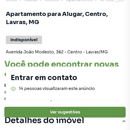
Apartamento para Alugar, Centro,
Lavras, MG
Indisponível
Avenida João Modesto
,
362
-
Centro
-
Lavras
/
MG
Você pode encontrar novas
oportunidades!
Entrar em contato
Este imóvel não está mais disponível, mas você pode
14 pessoas visualizaram este anúncio
conferir outros em nosso site ou deixar seu contato para
receber mais informações.
Ver sugestões
Detalhes do imóvel