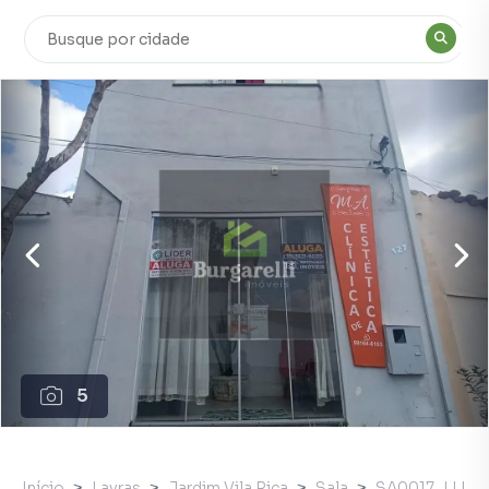
5
Início
Lavras
Jardim Vila Rica
Sala
SA0017_LLI