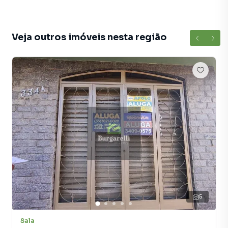
imóvel que mais combina com seu estilo de vida.
Negocie seu imóvel de forma totalmente online, com
Veja outros imóveis nesta região
segurança e tranquilidade. Na Burgarelli Imóveis você
consegue comprar ou alugar um imóvel em Lavras mesmo
não estando na cidade e com a praticidade de fazer tudo
online, direto do seu computador ou smartphone. Nós
criamos soluções inovadoras para simplificar a relação de
proprietários, inquilinos e compradores com o mercado
imobiliário.
Anuncie seu imóvel! É fácil, rápido e gratuito! A Burgarelli
Imóveis é uma imobiliária digital com imóveis em diversas
cidades do Brasil, incluindo Lavras.
Na Burgarelli Imóveis você consegue vender ou alugar seu
imóvel muito mais rápido do que em imobiliárias
5
tradicionais. Já vendemos e locamos diversos imóveis em
Lavras, especialmente em Jardim Vila Rica. Isso porque
Sala