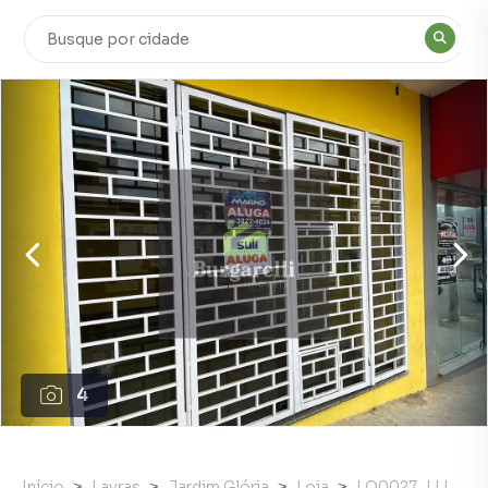
4
Início
Lavras
Jardim Glória
Loja
LO0027_LLI