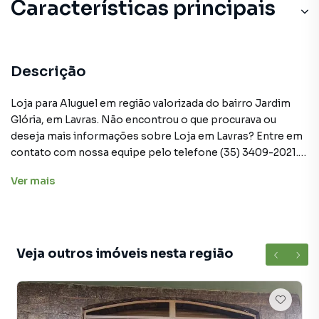
Características principais
Descrição
Loja para Aluguel em região valorizada do bairro Jardim
Glória, em Lavras. Não encontrou o que procurava ou
deseja mais informações sobre Loja em Lavras? Entre em
contato com nossa equipe pelo telefone (35) 3409-2021.
Ver
mais
A Burgarelli Imóveis tem mais opções de apartamentos,
casas residenciais e comerciais, sobrados, terrenos, lojas
e barracões para venda ou locação, além de
empreendimentos em construção ou lançamentos na
planta em Jardim Glória e em outras regiões de Lavras.
Veja outros imóveis nesta região
Aqui você encontra milhares de ofertas para encontrar o
imóvel que mais combina com seu estilo de vida.
Negocie seu imóvel de forma totalmente online, com