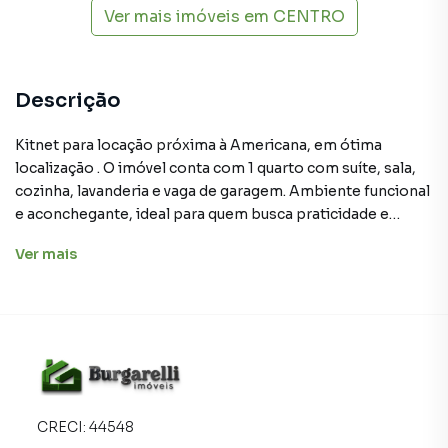
Ver mais imóveis em
CENTRO
Descrição
Kitnet para locação próxima à Americana, em ótima
localização . O imóvel conta com 1 quarto com suíte, sala,
cozinha, lavanderia e vaga de garagem. Ambiente funcional
e aconchegante, ideal para quem busca praticidade e
conforto no dia a dia.
Ver
mais
Kitnet para Aluguel em região valorizada do bairro
CENTRO, em Lavras. Não encontrou o que procurava ou
deseja mais informações sobre Kitnet em Lavras? Entre
em contato com nossa equipe pelo telefone (35) 3409-
2021.
CRECI:
44548
A Burgarelli Imóveis tem mais opções de apartamentos,