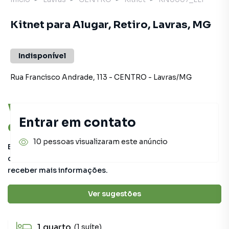
Kitnet para Alugar, Retiro, Lavras, MG
Indisponível
Rua Francisco Andrade
,
113
-
CENTRO
-
Lavras
/
MG
Você pode encontrar novas
Entrar em contato
oportunidades!
10 pessoas visualizaram este anúncio
Este imóvel não está mais disponível, mas você pode
conferir outros em nosso site ou deixar seu contato para
receber mais informações.
Detalhes do imóvel
Ver sugestões
1
quarto
(1 suíte)