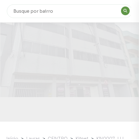
Início
Lavras
CENTRO
Kitnet
KN0007_LLI