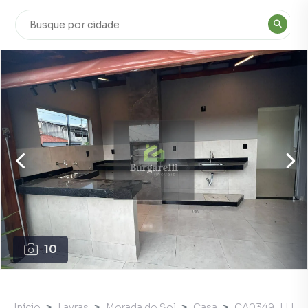
10
Início
Lavras
Morada do Sol
Casa
CA0349_LLI