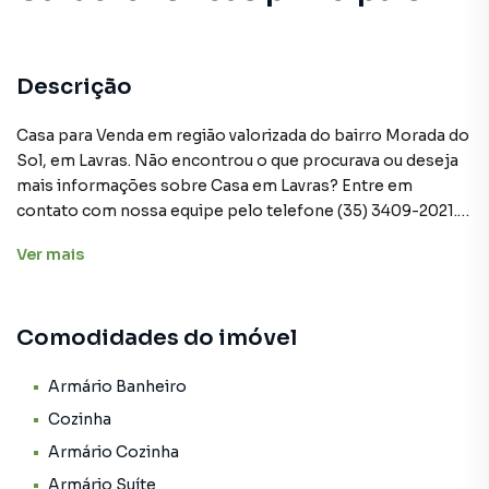
Descrição
Casa para Venda em região valorizada do bairro Morada do
Sol, em Lavras. Não encontrou o que procurava ou deseja
mais informações sobre Casa em Lavras? Entre em
contato com nossa equipe pelo telefone (35) 3409-2021.
Ver
mais
A Burgarelli Imóveis tem mais opções de apartamentos,
casas residenciais e comerciais, sobrados, terrenos, lojas
e barracões para venda ou locação, além de
Comodidades do imóvel
empreendimentos em construção ou lançamentos na
planta em Morada do Sol e em outras regiões de Lavras.
Aqui você encontra milhares de ofertas para encontrar o
Armário Banheiro
imóvel que mais combina com seu estilo de vida.
Cozinha
Armário Cozinha
Negocie seu imóvel de forma totalmente online, com
Armário Suíte
segurança e tranquilidade. Na Burgarelli Imóveis você