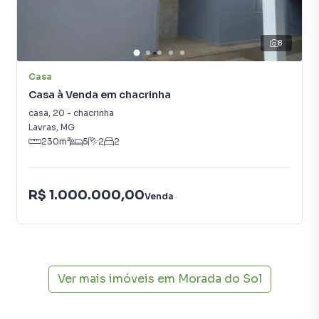
imóvel mais rápido. Contamos também com um time de
programadores, corretores treinados e uma central de
atendimento preparada para atender proprietários e
8
inquilinos.
Casa
Casa à Venda em chacrinha
casa
,
20
-
chacrinha
Lavras
,
MG
230
m²
5
2
2
R$ 1.000.000,00
Venda
Ver mais imóveis em
Morada do Sol