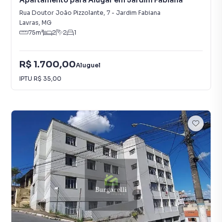
Apartamento para Alugar em Jardim Fabiana
Rua Doutor João Pizzolante
,
7
-
Jardim Fabiana
Lavras
,
MG
75
m²
2
2
1
R$ 1.700,00
Aluguel
IPTU
R$ 35,00