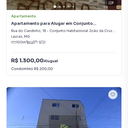
8
Apartamento
Apartamento para Alugar em Conjunto
Habitacional João da Cruz Botrel
Rua do Candinho
,
18
-
Conjunto Habitacional João da Cruz Botrel
Lavras
,
MG
100
m²
2
1
1
R$ 1.300,00
Aluguel
Condomínio
R$ 200,00