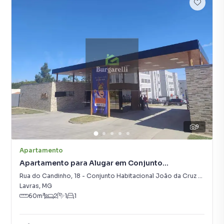
9
Apartamento
Apartamento para Alugar em Conjunto
Habitacional João da Cruz Botrel
Rua do Candinho
,
18
-
Conjunto Habitacional João da Cruz Botrel
Lavras
,
MG
60
m²
2
1
1