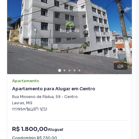
6
Apartamento
Apartamento para Alugar em Centro
Rua Misseno de Pádua
,
59
-
Centro
Lavras
,
MG
95
m²
3
1
1
R$ 1.800,00
Aluguel
Condomínio
R$ 230,00