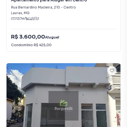
Apartamento para Alugar em Centro
Rua Bernardino Macieira
,
210
-
Centro
Lavras
,
MG
137
m²
2
1
R$ 3.600,00
Aluguel
Condomínio
R$ 425,00