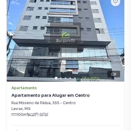
8
Apartamento
Apartamento para Alugar em Centro
Rua Misseno de Pádua
,
355
-
Centro
Lavras
,
MG
100
m²
2
2
2