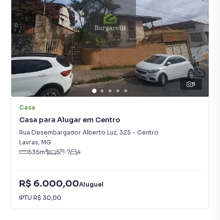
9
Casa
Casa para Alugar em Centro
Rua Desembargador Alberto Luz
,
325
-
Centro
Lavras
,
MG
535
m²
5
7
4
R$ 6.000,00
Aluguel
IPTU
R$ 30,00