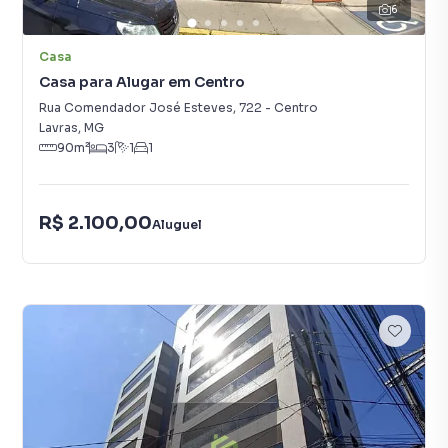
6
Casa
Casa para Alugar em Centro
Rua Comendador José Esteves
,
722
-
Centro
Lavras
,
MG
90
m²
3
1
1
R$ 2.100,00
Aluguel