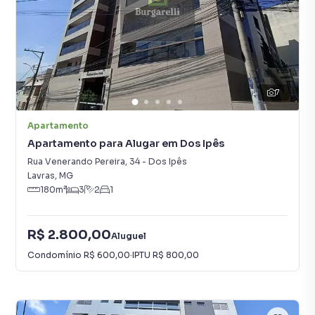
7
Apartamento
Apartamento para Alugar em Dos Ipês
Rua Venerando Pereira
,
34
-
Dos Ipês
Lavras
,
MG
180
m²
3
2
1
R$ 2.800,00
Aluguel
Condomínio
R$ 600,00
·
IPTU
R$ 800,00