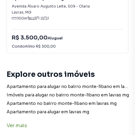
Avenida Álvaro Augusto Leite
,
509
-
Olaria
Lavras
,
MG
100
m²
3
2
1
R$ 3.500,00
Aluguel
Condomínio
R$ 300,00
Explore outros imóveis
Apartamento para alugar no bairro monte-libano em lavras mg com 1 vaga
Imóveis para alugar no bairro monte-libano em lavras mg
Apartamento no bairro monte-libano em lavras mg
Apartamento para alugar em lavras mg
imóveis para alugar em lavras mg
Ver
mais
Apartamento em lavras mg