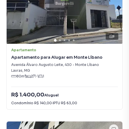
8
Apartamento
Apartamento para Alugar em Monte Líbano
Avenida Álvaro Augusto Leite
,
430
-
Monte Líbano
Lavras
,
MG
80
m²
2
1
1
R$ 1.400,00
Aluguel
Condomínio
R$ 140,00
·
IPTU
R$ 63,00