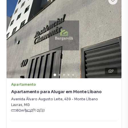
7
Apartamento
Apartamento para Alugar em Monte Líbano
Avenida Álvaro Augusto Leite
,
439
-
Monte Líbano
Lavras
,
MG
80
m²
2
2
1